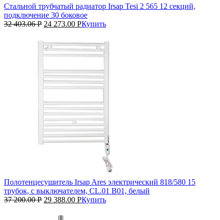
Стальной трубчатый радиатор Irsap Tesi 2 565 12 секций,
подключение 30 боковое
32 403.06
Р
24 273.00
Р
Купить
Полотенцесушитель Irsap Ares электрический 818/580 15
трубок, с выключателем, CL.01 B01, белый
37 200.00
Р
29 388.00
Р
Купить