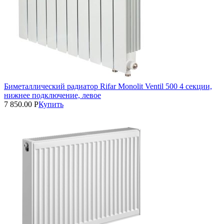
Биметаллический радиатор Rifar Monolit Ventil 500 4 секции,
нижнее подключение, левое
7 850.00
Р
Купить