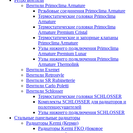
Ретро вентили
Вентили Primoclima Armature
Резьбовые соединения Primoclima Armature
Термостатические головки Primoclima
Armature
Термостатические головки Primoclima
Armature Premium Cristal
Термостатические и запорные клапаны
Primoclima Armature
Узлы нижнего подключения Primoclima
Armature Premium Lunar
Узлы нижнего подключения Primoclima
Armature Thermolink
Вентили Exemet
Вентили Retrostyle
Вентили SR Rubinetterie
Вентили Carlo Poletti
Вентили Schlosser
Термостатические головки SCHLOSSER
Комплекты SCHLOSSER для радиаторов и
полотенцесушителей
Узлы нижнего подключения SCHLOSSER
Стальные панельные радиаторы
Радиаторы Kermi (Керми)
Радиаторы Kermi FKO (боковое