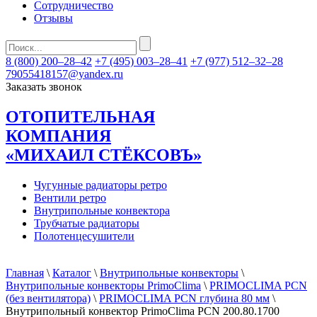
Сотрудничество
Отзывы
8 (800) 200–28–42
+7 (495) 003–28–41
+7 (977) 512–32–28
79055418157@yandex.ru
Заказать звонок
ОТОПИТЕЛЬНАЯ
КОМПАНИЯ
«МИХАИЛ СТЁКСОВЪ»
Чугунные радиаторы ретро
Вентили ретро
Внутрипольные конвектора
Трубчатые радиаторы
Полотенцесушители
Главная
\
Каталог
\
Внутрипольные конвекторы
\
Внутрипольные конвекторы PrimoClima
\
PRIMOCLIMA PCN
(без вентилятора)
\
PRIMOCLIMA PCN глубина 80 мм
\
Внутрипольный конвектор PrimoClima PCN 200.80.1700