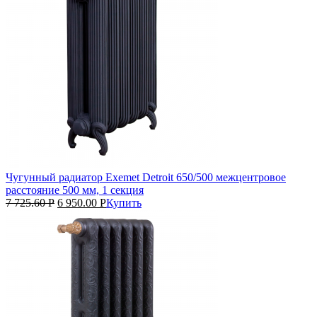
Чугунный радиатор Exemet Detroit 650/500 межцентровое
расстояние 500 мм, 1 секция
7 725.60
Р
6 950.00
Р
Купить