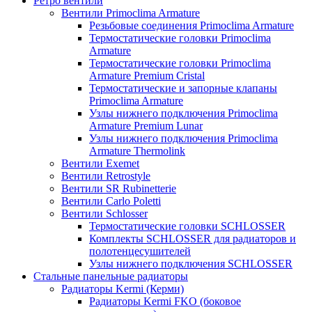
Ретро вентили
Вентили Primoclima Armature
Резьбовые соединения Primoclima Armature
Термостатические головки Primoclima
Armature
Термостатические головки Primoclima
Armature Premium Cristal
Термостатические и запорные клапаны
Primoclima Armature
Узлы нижнего подключения Primoclima
Armature Premium Lunar
Узлы нижнего подключения Primoclima
Armature Thermolink
Вентили Exemet
Вентили Retrostyle
Вентили SR Rubinetterie
Вентили Carlo Poletti
Вентили Schlosser
Термостатические головки SCHLOSSER
Комплекты SCHLOSSER для радиаторов и
полотенцесушителей
Узлы нижнего подключения SCHLOSSER
Стальные панельные радиаторы
Радиаторы Kermi (Керми)
Радиаторы Kermi FKO (боковое