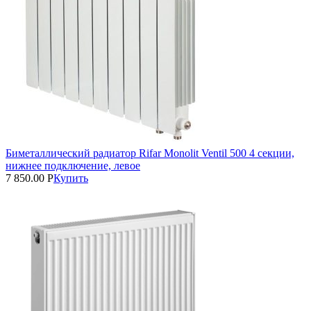
Биметаллический радиатор Rifar Monolit Ventil 500 4 секции,
нижнее подключение, левое
7 850.00
Р
Купить