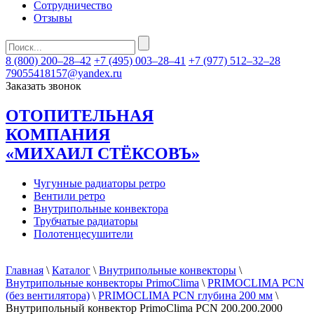
Сотрудничество
Отзывы
8 (800) 200–28–42
+7 (495) 003–28–41
+7 (977) 512–32–28
79055418157@yandex.ru
Заказать звонок
ОТОПИТЕЛЬНАЯ
КОМПАНИЯ
«МИХАИЛ СТЁКСОВЪ»
Чугунные радиаторы ретро
Вентили ретро
Внутрипольные конвектора
Трубчатые радиаторы
Полотенцесушители
Главная
\
Каталог
\
Внутрипольные конвекторы
\
Внутрипольные конвекторы PrimoClima
\
PRIMOCLIMA PCN
(без вентилятора)
\
PRIMOCLIMA PCN глубина 200 мм
\
Внутрипольный конвектор PrimoClima PCN 200.200.2000