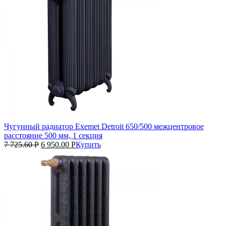
Чугунный радиатор Exemet Detroit 650/500 межцентровое
расстояние 500 мм, 1 секция
7 725.60
Р
6 950.00
Р
Купить