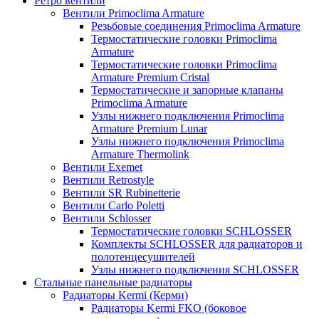
Ретро вентили
Вентили Primoclima Armature
Резьбовые соединения Primoclima Armature
Термостатические головки Primoclima
Armature
Термостатические головки Primoclima
Armature Premium Cristal
Термостатические и запорные клапаны
Primoclima Armature
Узлы нижнего подключения Primoclima
Armature Premium Lunar
Узлы нижнего подключения Primoclima
Armature Thermolink
Вентили Exemet
Вентили Retrostyle
Вентили SR Rubinetterie
Вентили Carlo Poletti
Вентили Schlosser
Термостатические головки SCHLOSSER
Комплекты SCHLOSSER для радиаторов и
полотенцесушителей
Узлы нижнего подключения SCHLOSSER
Стальные панельные радиаторы
Радиаторы Kermi (Керми)
Радиаторы Kermi FKO (боковое