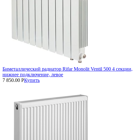
Биметаллический радиатор Rifar Monolit Ventil 500 4 секции,
нижнее подключение, левое
7 850.00
Р
Купить