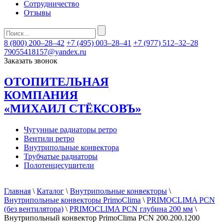
Сотрудничество
Отзывы
8 (800) 200–28–42
+7 (495) 003–28–41
+7 (977) 512–32–28
79055418157@yandex.ru
Заказать звонок
ОТОПИТЕЛЬНАЯ
КОМПАНИЯ
«МИХАИЛ СТЁКСОВЪ»
Чугунные радиаторы ретро
Вентили ретро
Внутрипольные конвектора
Трубчатые радиаторы
Полотенцесушители
Главная
\
Каталог
\
Внутрипольные конвекторы
\
Внутрипольные конвекторы PrimoClima
\
PRIMOCLIMA PCN
(без вентилятора)
\
PRIMOCLIMA PCN глубина 200 мм
\
Внутрипольный конвектор PrimoClima PCN 200.200.1200