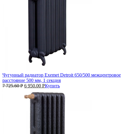
Чугунный радиатор Exemet Detroit 650/500 межцентровое
расстояние 500 мм, 1 секция
7 725.60
Р
6 950.00
Р
Купить