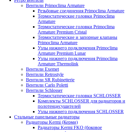
Ретро вентили
Вентили Primoclima Armature
Резьбовые соединения Primoclima Armature
Термостатические головки Primoclima
Armature
Термостатические головки Primoclima
Armature Premium Cristal
Термостатические и запорные клапаны
Primoclima Armature
Узлы нижнего подключения Primoclima
Armature Premium Lunar
Узлы нижнего подключения Primoclima
Armature Thermolink
Вентили Exemet
Вентили Retrostyle
Вентили SR Rubinetterie
Вентили Carlo Poletti
Вентили Schlosser
Термостатические головки SCHLOSSER
Комплекты SCHLOSSER для радиаторов и
полотенцесушителей
Узлы нижнего подключения SCHLOSSER
Стальные панельные радиаторы
Радиаторы Kermi (Керми)
Радиаторы Kermi FKO (боковое