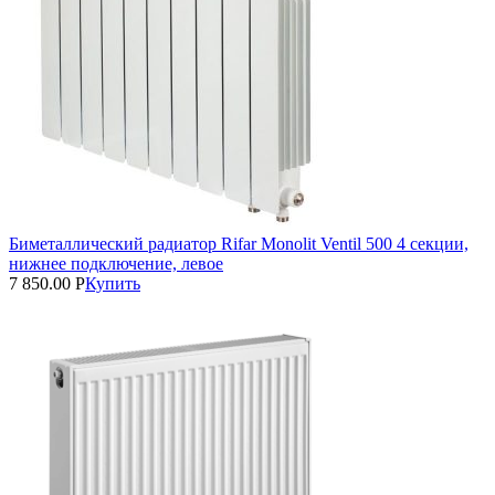
Биметаллический радиатор Rifar Monolit Ventil 500 4 секции,
нижнее подключение, левое
7 850.00
Р
Купить