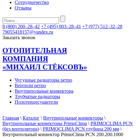
Сотрудничество
Отзывы
8 (800) 200–28–42
+7 (495) 003–28–41
+7 (977) 512–32–28
79055418157@yandex.ru
Заказать звонок
ОТОПИТЕЛЬНАЯ
КОМПАНИЯ
«МИХАИЛ СТЁКСОВЪ»
Чугунные радиаторы ретро
Вентили ретро
Внутрипольные конвектора
Трубчатые радиаторы
Полотенцесушители
Главная
\
Каталог
\
Внутрипольные конвекторы
\
Внутрипольные конвекторы PrimoClima
\
PRIMOCLIMA PCN
(без вентилятора)
\
PRIMOCLIMA PCN глубина 200 мм
\
Внутрипольный конвектор PrimoClima PCN 200.200.1000