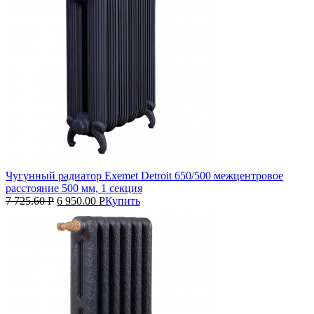
Чугунный радиатор Exemet Detroit 650/500 межцентровое
расстояние 500 мм, 1 секция
7 725.60
Р
6 950.00
Р
Купить