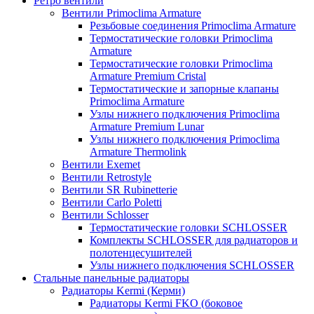
Ретро вентили
Вентили Primoclima Armature
Резьбовые соединения Primoclima Armature
Термостатические головки Primoclima
Armature
Термостатические головки Primoclima
Armature Premium Cristal
Термостатические и запорные клапаны
Primoclima Armature
Узлы нижнего подключения Primoclima
Armature Premium Lunar
Узлы нижнего подключения Primoclima
Armature Thermolink
Вентили Exemet
Вентили Retrostyle
Вентили SR Rubinetterie
Вентили Carlo Poletti
Вентили Schlosser
Термостатические головки SCHLOSSER
Комплекты SCHLOSSER для радиаторов и
полотенцесушителей
Узлы нижнего подключения SCHLOSSER
Стальные панельные радиаторы
Радиаторы Kermi (Керми)
Радиаторы Kermi FKO (боковое