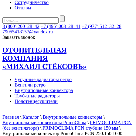
Сотрудничество
Отзывы
8 (800) 200–28–42
+7 (495) 003–28–41
+7 (977) 512–32–28
79055418157@yandex.ru
Заказать звонок
ОТОПИТЕЛЬНАЯ
КОМПАНИЯ
«МИХАИЛ СТЁКСОВЪ»
Чугунные радиаторы ретро
Вентили ретро
Внутрипольные конвектора
Трубчатые радиаторы
Полотенцесушители
Главная
\
Каталог
\
Внутрипольные конвекторы
\
Внутрипольные конвекторы PrimoClima
\
PRIMOCLIMA PCN
(без вентилятора)
\
PRIMOCLIMA PCN глубина 150 мм
\
Внутрипольный конвектор PrimoClima PCN 250.150.1600