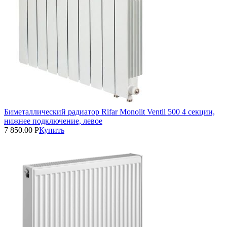
Биметаллический радиатор Rifar Monolit Ventil 500 4 секции,
нижнее подключение, левое
7 850.00
Р
Купить