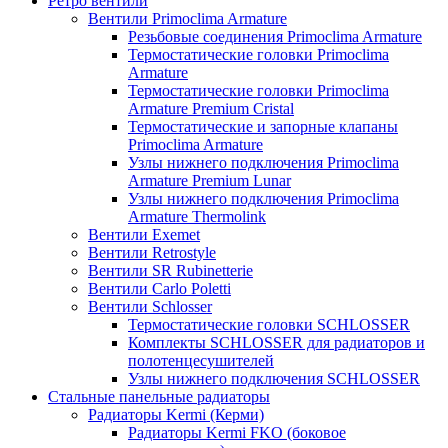
Ретро вентили
Вентили Primoclima Armature
Резьбовые соединения Primoclima Armature
Термостатические головки Primoclima
Armature
Термостатические головки Primoclima
Armature Premium Cristal
Термостатические и запорные клапаны
Primoclima Armature
Узлы нижнего подключения Primoclima
Armature Premium Lunar
Узлы нижнего подключения Primoclima
Armature Thermolink
Вентили Exemet
Вентили Retrostyle
Вентили SR Rubinetterie
Вентили Carlo Poletti
Вентили Schlosser
Термостатические головки SCHLOSSER
Комплекты SCHLOSSER для радиаторов и
полотенцесушителей
Узлы нижнего подключения SCHLOSSER
Стальные панельные радиаторы
Радиаторы Kermi (Керми)
Радиаторы Kermi FKO (боковое