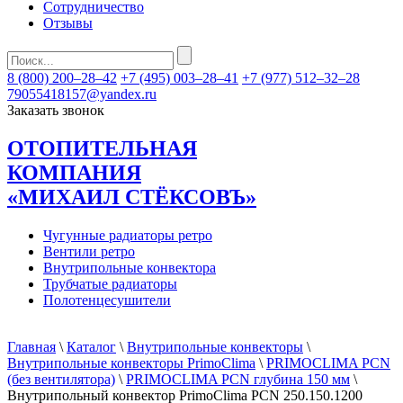
Сотрудничество
Отзывы
8 (800) 200–28–42
+7 (495) 003–28–41
+7 (977) 512–32–28
79055418157@yandex.ru
Заказать звонок
ОТОПИТЕЛЬНАЯ
КОМПАНИЯ
«МИХАИЛ СТЁКСОВЪ»
Чугунные радиаторы ретро
Вентили ретро
Внутрипольные конвектора
Трубчатые радиаторы
Полотенцесушители
Главная
\
Каталог
\
Внутрипольные конвекторы
\
Внутрипольные конвекторы PrimoClima
\
PRIMOCLIMA PCN
(без вентилятора)
\
PRIMOCLIMA PCN глубина 150 мм
\
Внутрипольный конвектор PrimoClima PCN 250.150.1200