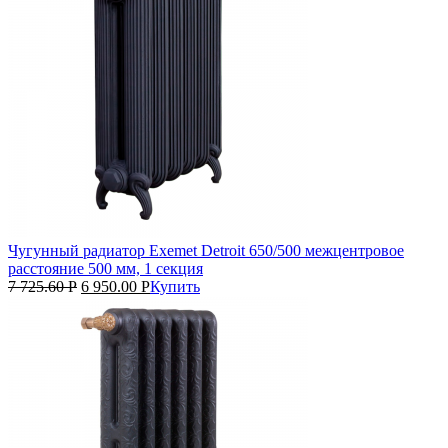
Чугунный радиатор Exemet Detroit 650/500 межцентровое
расстояние 500 мм, 1 секция
7 725.60
Р
6 950.00
Р
Купить