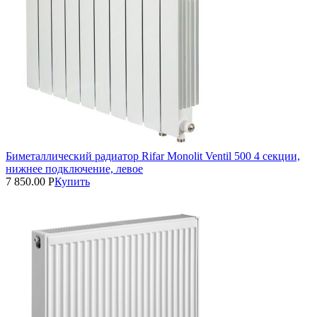
Биметаллический радиатор Rifar Monolit Ventil 500 4 секции,
нижнее подключение, левое
7 850.00
Р
Купить