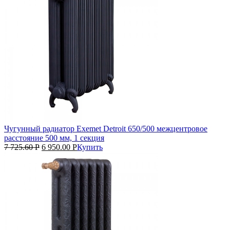
Чугунный радиатор Exemet Detroit 650/500 межцентровое
расстояние 500 мм, 1 секция
7 725.60
Р
6 950.00
Р
Купить