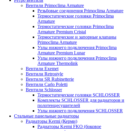
Ретро вентили
Вентили Primoclima Armature
Резьбовые соединения Primoclima Armature
Термостатические головки Primoclima
Armature
Термостатические головки Primoclima
Armature Premium Cristal
Термостатические и запорные клапаны
Primoclima Armature
Узлы нижнего подключения Primoclima
Armature Premium Lunar
Узлы нижнего подключения Primoclima
Armature Thermolink
Вентили Exemet
Вентили Retrostyle
Вентили SR Rubinetterie
Вентили Carlo Poletti
Вентили Schlosser
Термостатические головки SCHLOSSER
Комплекты SCHLOSSER для радиаторов и
полотенцесушителей
Узлы нижнего подключения SCHLOSSER
Стальные панельные радиаторы
Радиаторы Kermi (Керми)
Радиаторы Kermi FKO (боковое