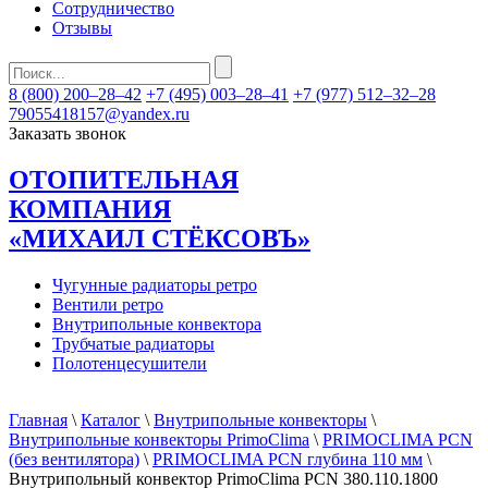
Сотрудничество
Отзывы
8 (800) 200–28–42
+7 (495) 003–28–41
+7 (977) 512–32–28
79055418157@yandex.ru
Заказать звонок
ОТОПИТЕЛЬНАЯ
КОМПАНИЯ
«МИХАИЛ СТЁКСОВЪ»
Чугунные радиаторы ретро
Вентили ретро
Внутрипольные конвектора
Трубчатые радиаторы
Полотенцесушители
Главная
\
Каталог
\
Внутрипольные конвекторы
\
Внутрипольные конвекторы PrimoClima
\
PRIMOCLIMA PCN
(без вентилятора)
\
PRIMOCLIMA PCN глубина 110 мм
\
Внутрипольный конвектор PrimoClima PCN 380.110.1800