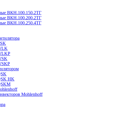
ные ВКН.100.150.2ТГ
ные ВКН.100.200.2ТГ
ные ВКН.100.250.4ТГ
ентилятора
ESK
 WLK
 WLKP
 WSK
 WSKP
тилятором
QSK
 QSK HK
 QSKM
hlenhoff
нвекторов Mohlenhoff
ора