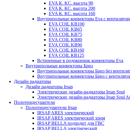
EVA К. KC. высота 90
EVA К. КС. высота 200
EVA К. КС. высота 160
Внутрипольные конвекторы Eva с вентилято
EVA COIL KB100
EVA COIL KB65
EVA COIL KB75
EVA COIL KB80
EVA COIL KB90
EVA COIL КВ160
EVA COIL КВ125
Встроенные в подоконник конвекторы Eva
Внутрипольные конвекторы Бриз
Внутрипольные конвекторы Бриз без вентиля
Внутрипольные конвекторы Бриз с вентилято
Дизайн радиаторы
Дизайн радиаторы Irsap
Электрические дизайн-радиаторы Irsap Soul
Электрические дизайн-радиаторы Irsap Soul Ai
Полотенцесушители
Полотенцесушители Irsap
IRSAP ARES электрический
IRSAP ARES электрический хром
IRSAP BELLA подходит для ГВС
IRSAP BELLA электрический