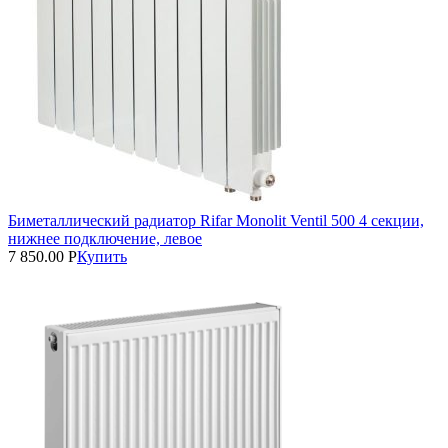
Биметаллический радиатор Rifar Monolit Ventil 500 4 секции,
нижнее подключение, левое
7 850.00
Р
Купить