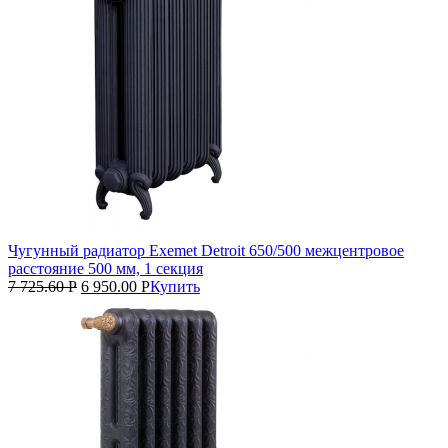
Чугунный радиатор Exemet Detroit 650/500 межцентровое
расстояние 500 мм, 1 секция
7 725.60
Р
6 950.00
Р
Купить