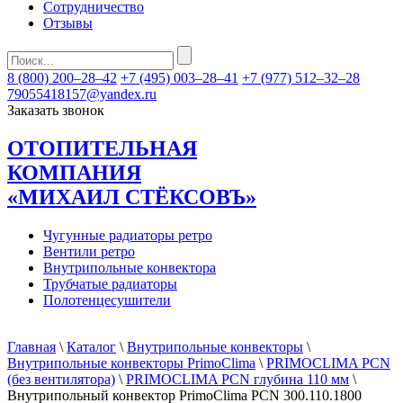
Сотрудничество
Отзывы
8 (800) 200–28–42
+7 (495) 003–28–41
+7 (977) 512–32–28
79055418157@yandex.ru
Заказать звонок
ОТОПИТЕЛЬНАЯ
КОМПАНИЯ
«МИХАИЛ СТЁКСОВЪ»
Чугунные радиаторы ретро
Вентили ретро
Внутрипольные конвектора
Трубчатые радиаторы
Полотенцесушители
Главная
\
Каталог
\
Внутрипольные конвекторы
\
Внутрипольные конвекторы PrimoClima
\
PRIMOCLIMA PCN
(без вентилятора)
\
PRIMOCLIMA PCN глубина 110 мм
\
Внутрипольный конвектор PrimoClima PCN 300.110.1800