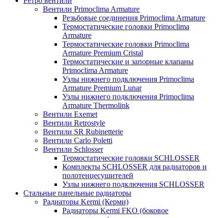
Ретро вентили
Вентили Primoclima Armature
Резьбовые соединения Primoclima Armature
Термостатические головки Primoclima
Armature
Термостатические головки Primoclima
Armature Premium Cristal
Термостатические и запорные клапаны
Primoclima Armature
Узлы нижнего подключения Primoclima
Armature Premium Lunar
Узлы нижнего подключения Primoclima
Armature Thermolink
Вентили Exemet
Вентили Retrostyle
Вентили SR Rubinetterie
Вентили Carlo Poletti
Вентили Schlosser
Термостатические головки SCHLOSSER
Комплекты SCHLOSSER для радиаторов и
полотенцесушителей
Узлы нижнего подключения SCHLOSSER
Стальные панельные радиаторы
Радиаторы Kermi (Керми)
Радиаторы Kermi FKO (боковое