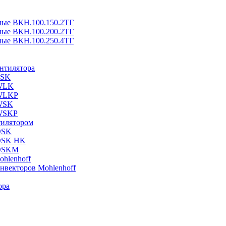
ные ВКН.100.150.2ТГ
ные ВКН.100.200.2ТГ
ные ВКН.100.250.4ТГ
ентилятора
ESK
 WLK
 WLKP
 WSK
 WSKP
тилятором
QSK
 QSK HK
 QSKM
hlenhoff
нвекторов Mohlenhoff
ора