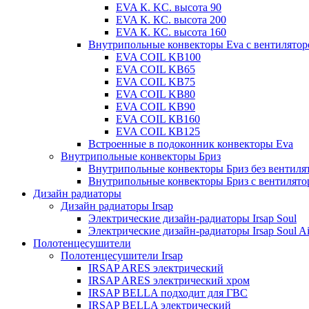
EVA К. KC. высота 90
EVA К. КС. высота 200
EVA К. КС. высота 160
Внутрипольные конвекторы Eva с вентилято
EVA COIL KB100
EVA COIL KB65
EVA COIL KB75
EVA COIL KB80
EVA COIL KB90
EVA COIL КВ160
EVA COIL КВ125
Встроенные в подоконник конвекторы Eva
Внутрипольные конвекторы Бриз
Внутрипольные конвекторы Бриз без вентиля
Внутрипольные конвекторы Бриз с вентилято
Дизайн радиаторы
Дизайн радиаторы Irsap
Электрические дизайн-радиаторы Irsap Soul
Электрические дизайн-радиаторы Irsap Soul Ai
Полотенцесушители
Полотенцесушители Irsap
IRSAP ARES электрический
IRSAP ARES электрический хром
IRSAP BELLA подходит для ГВС
IRSAP BELLA электрический