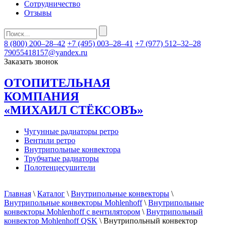
Сотрудничество
Отзывы
8 (800) 200–28–42
+7 (495) 003–28–41
+7 (977) 512–32–28
79055418157@yandex.ru
Заказать звонок
ОТОПИТЕЛЬНАЯ
КОМПАНИЯ
«МИХАИЛ СТЁКСОВЪ»
Чугунные радиаторы ретро
Вентили ретро
Внутрипольные конвектора
Трубчатые радиаторы
Полотенцесушители
Главная
\
Каталог
\
Внутрипольные конвекторы
\
Внутрипольные конвекторы Mohlenhoff
\
Внутрипольные
конвекторы Mohlenhoff с вентилятором
\
Внутрипольный
конвектор Mohlenhoff QSK
\ Внутрипольный конвектор