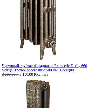
Чугунный трубчатый радиатор Retrostyle Derby 660
межцентровое расстояние 500 мм, 1 секция
3 500.00
Р
3 150.00
Р
Купить