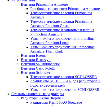
Ретро вентили
Вентили Primoclima Armature
Резьбовые соединения Primoclima Armature
Термостатические головки Primoclima
Armature
Термостатические головки Primoclima
Armature Premium Cristal
Термостатические и запорные клапаны
Primoclima Armature
Узлы нижнего подключения Primoclima
Armature Premium Lunar
Узлы нижнего подключения Primoclima
Armature Thermolink
Вентили Exemet
Вентили Retrostyle
Вентили SR Rubinetterie
Вентили Carlo Poletti
Вентили Schlosser
Термостатические головки SCHLOSSER
Комплекты SCHLOSSER для радиаторов и
полотенцесушителей
Узлы нижнего подключения SCHLOSSER
Стальные панельные радиаторы
Радиаторы Kermi (Керми)
Радиаторы Kermi FKO (боковое