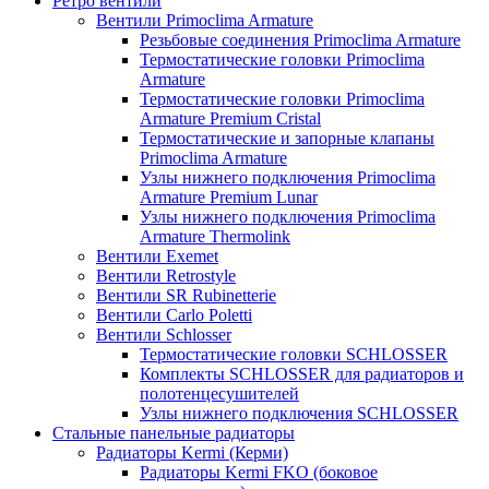
Ретро вентили
Вентили Primoclima Armature
Резьбовые соединения Primoclima Armature
Термостатические головки Primoclima
Armature
Термостатические головки Primoclima
Armature Premium Cristal
Термостатические и запорные клапаны
Primoclima Armature
Узлы нижнего подключения Primoclima
Armature Premium Lunar
Узлы нижнего подключения Primoclima
Armature Thermolink
Вентили Exemet
Вентили Retrostyle
Вентили SR Rubinetterie
Вентили Carlo Poletti
Вентили Schlosser
Термостатические головки SCHLOSSER
Комплекты SCHLOSSER для радиаторов и
полотенцесушителей
Узлы нижнего подключения SCHLOSSER
Стальные панельные радиаторы
Радиаторы Kermi (Керми)
Радиаторы Kermi FKO (боковое