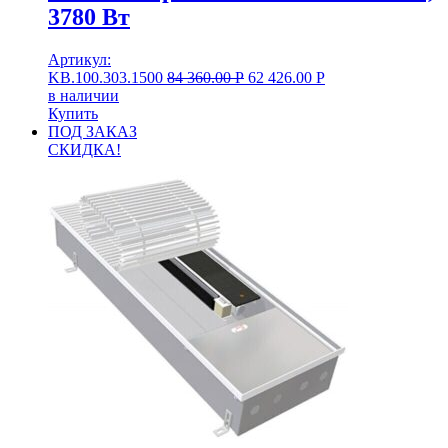
3780 Вт
Артикул:
KB.100.303.1500
84 360.00
Р
62 426.00
Р
в наличии
Купить
ПОД ЗАКАЗ
СКИДКА!