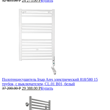
32 403.06
Р
24 273.00
Р
Купить
Полотенцесушитель Irsap Ares электрический 818/580 15
трубок, с выключателем, CL.01 B01, белый
37 200.00
Р
29 388.00
Р
Купить