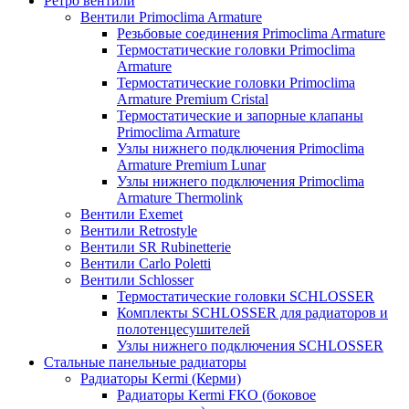
Ретро вентили
Вентили Primoclima Armature
Резьбовые соединения Primoclima Armature
Термостатические головки Primoclima
Armature
Термостатические головки Primoclima
Armature Premium Cristal
Термостатические и запорные клапаны
Primoclima Armature
Узлы нижнего подключения Primoclima
Armature Premium Lunar
Узлы нижнего подключения Primoclima
Armature Thermolink
Вентили Exemet
Вентили Retrostyle
Вентили SR Rubinetterie
Вентили Carlo Poletti
Вентили Schlosser
Термостатические головки SCHLOSSER
Комплекты SCHLOSSER для радиаторов и
полотенцесушителей
Узлы нижнего подключения SCHLOSSER
Стальные панельные радиаторы
Радиаторы Kermi (Керми)
Радиаторы Kermi FKO (боковое