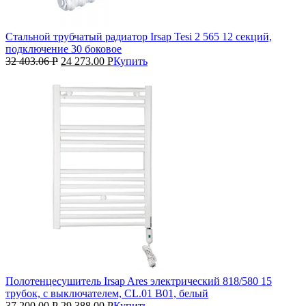
Стальной трубчатый радиатор Irsap Tesi 2 565 12 секций,
подключение 30 боковое
32 403.06
Р
24 273.00
Р
Купить
Полотенцесушитель Irsap Ares электрический 818/580 15
трубок, с выключателем, CL.01 B01, белый
37 200.00
Р
29 388.00
Р
Купить