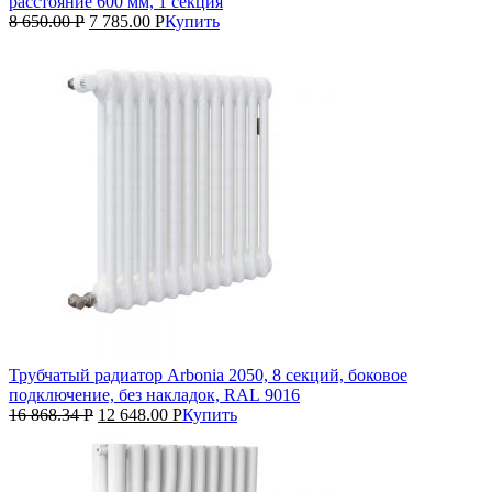
расстояние 600 мм, 1 секция
8 650.00
Р
7 785.00
Р
Купить
Трубчатый радиатор Arbonia 2050, 8 секций, боковое
подключение, без накладок, RAL 9016
16 868.34
Р
12 648.00
Р
Купить