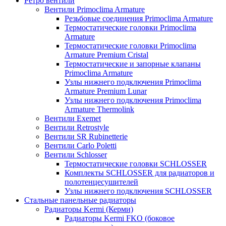
Ретро вентили
Вентили Primoclima Armature
Резьбовые соединения Primoclima Armature
Термостатические головки Primoclima
Armature
Термостатические головки Primoclima
Armature Premium Cristal
Термостатические и запорные клапаны
Primoclima Armature
Узлы нижнего подключения Primoclima
Armature Premium Lunar
Узлы нижнего подключения Primoclima
Armature Thermolink
Вентили Exemet
Вентили Retrostyle
Вентили SR Rubinetterie
Вентили Carlo Poletti
Вентили Schlosser
Термостатические головки SCHLOSSER
Комплекты SCHLOSSER для радиаторов и
полотенцесушителей
Узлы нижнего подключения SCHLOSSER
Стальные панельные радиаторы
Радиаторы Kermi (Керми)
Радиаторы Kermi FKO (боковое