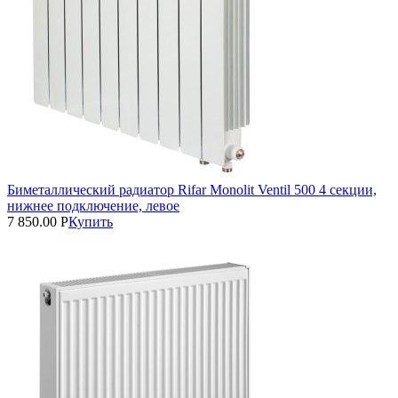
Биметаллический радиатор Rifar Monolit Ventil 500 4 секции,
нижнее подключение, левое
7 850.00
Р
Купить