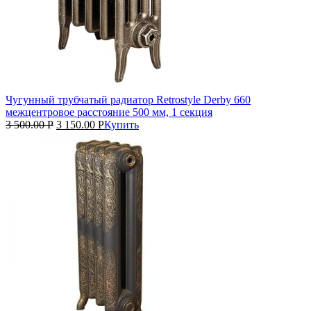
Чугунный трубчатый радиатор Retrostyle Derby 660
межцентровое расстояние 500 мм, 1 секция
3 500.00
Р
3 150.00
Р
Купить