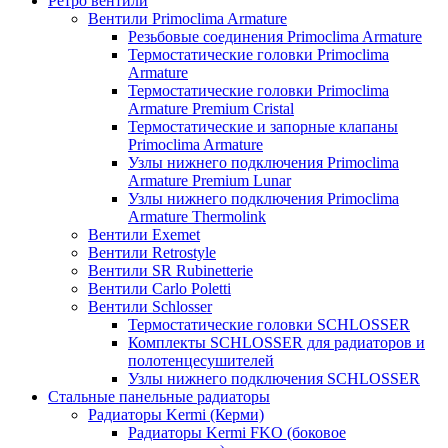
Ретро вентили
Вентили Primoclima Armature
Резьбовые соединения Primoclima Armature
Термостатические головки Primoclima
Armature
Термостатические головки Primoclima
Armature Premium Cristal
Термостатические и запорные клапаны
Primoclima Armature
Узлы нижнего подключения Primoclima
Armature Premium Lunar
Узлы нижнего подключения Primoclima
Armature Thermolink
Вентили Exemet
Вентили Retrostyle
Вентили SR Rubinetterie
Вентили Carlo Poletti
Вентили Schlosser
Термостатические головки SCHLOSSER
Комплекты SCHLOSSER для радиаторов и
полотенцесушителей
Узлы нижнего подключения SCHLOSSER
Стальные панельные радиаторы
Радиаторы Kermi (Керми)
Радиаторы Kermi FKO (боковое