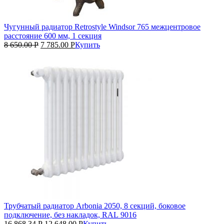
Чугунный радиатор Retrostyle Windsor 765 межцентровое
расстояние 600 мм, 1 секция
8 650.00
Р
7 785.00
Р
Купить
Трубчатый радиатор Arbonia 2050, 8 секций, боковое
подключение, без накладок, RAL 9016
16 868.34
Р
12 648.00
Р
Купить